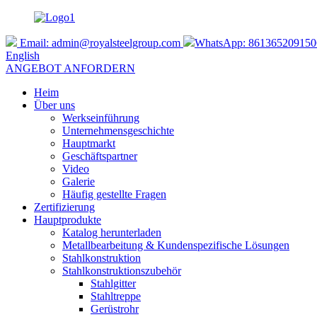
Email:
admin@royalsteelgroup.com
WhatsApp: 861365209150
English
ANGEBOT ANFORDERN
Heim
Über uns
Werkseinführung
Unternehmensgeschichte
Hauptmarkt
Geschäftspartner
Video
Galerie
Häufig gestellte Fragen
Zertifizierung
Hauptprodukte
Katalog herunterladen
Metallbearbeitung & Kundenspezifische Lösungen
Stahlkonstruktion
Stahlkonstruktionszubehör
Stahlgitter
Stahltreppe
Gerüstrohr