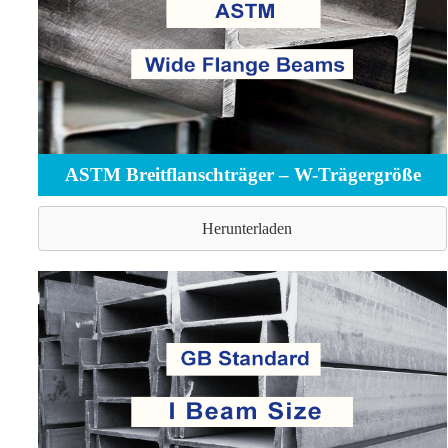
ASTM Breitflanschträger – W-Trägergröße
Herunterladen