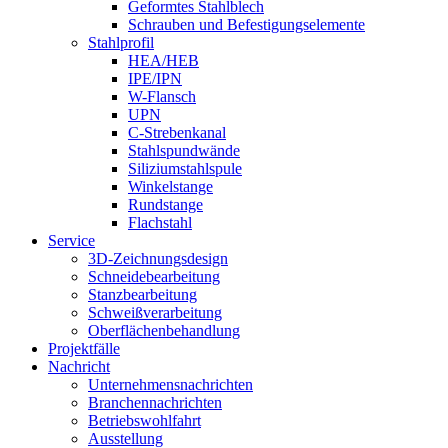
Geformtes Stahlblech
Schrauben und Befestigungselemente
Stahlprofil
HEA/HEB
IPE/IPN
W-Flansch
UPN
C-Strebenkanal
Stahlspundwände
Siliziumstahlspule
Winkelstange
Rundstange
Flachstahl
Service
3D-Zeichnungsdesign
Schneidebearbeitung
Stanzbearbeitung
Schweißverarbeitung
Oberflächenbehandlung
Projektfälle
Nachricht
Unternehmensnachrichten
Branchennachrichten
Betriebswohlfahrt
Ausstellung