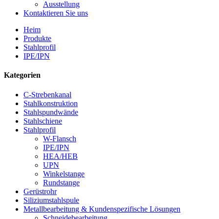
Ausstellung
Kontaktieren Sie uns
Heim
Produkte
Stahlprofil
IPE/IPN
Kategorien
C-Strebenkanal
Stahlkonstruktion
Stahlspundwände
Stahlschiene
Stahlprofil
W-Flansch
IPE/IPN
HEA/HEB
UPN
Winkelstange
Rundstange
Gerüstrohr
Siliziumstahlspule
Metallbearbeitung & Kundenspezifische Lösungen
Schneidebearbeitung