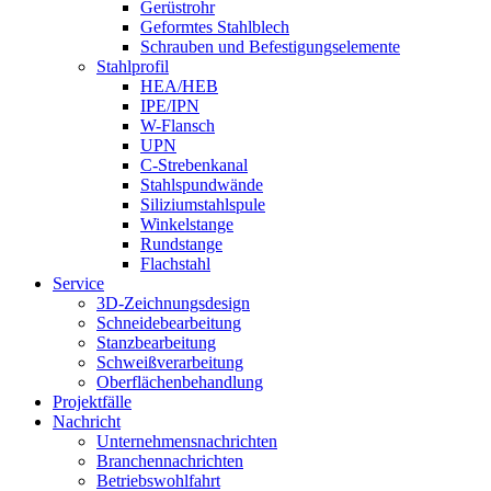
Gerüstrohr
Geformtes Stahlblech
Schrauben und Befestigungselemente
Stahlprofil
HEA/HEB
IPE/IPN
W-Flansch
UPN
C-Strebenkanal
Stahlspundwände
Siliziumstahlspule
Winkelstange
Rundstange
Flachstahl
Service
3D-Zeichnungsdesign
Schneidebearbeitung
Stanzbearbeitung
Schweißverarbeitung
Oberflächenbehandlung
Projektfälle
Nachricht
Unternehmensnachrichten
Branchennachrichten
Betriebswohlfahrt