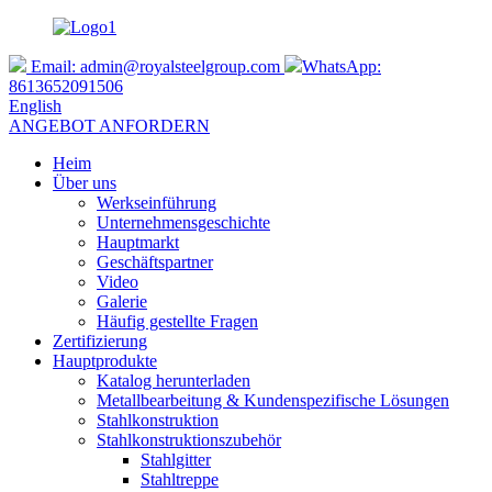
Email:
admin@royalsteelgroup.com
WhatsApp:
8613652091506
English
ANGEBOT ANFORDERN
Heim
Über uns
Werkseinführung
Unternehmensgeschichte
Hauptmarkt
Geschäftspartner
Video
Galerie
Häufig gestellte Fragen
Zertifizierung
Hauptprodukte
Katalog herunterladen
Metallbearbeitung & Kundenspezifische Lösungen
Stahlkonstruktion
Stahlkonstruktionszubehör
Stahlgitter
Stahltreppe