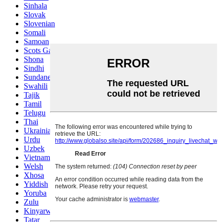
Sinhala
Slovak
Slovenian
Somali
Samoan
Scots Gaelic
Shona
Sindhi
Sundanese
Swahili
Tajik
Tamil
Telugu
Thai
Ukrainian
Urdu
Uzbek
Vietnamese
Welsh
Xhosa
Yiddish
Yoruba
Zulu
Kinyarwanda
Tatar