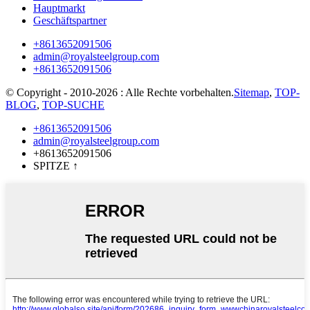
Hauptmarkt
Geschäftspartner
+8613652091506
admin@royalsteelgroup.com
+8613652091506
© Copyright - 2010-2026 : Alle Rechte vorbehalten.
Sitemap
,
TOP-
BLOG
,
TOP-SUCHE
+8613652091506
admin@royalsteelgroup.com
+8613652091506
SPITZE
↑