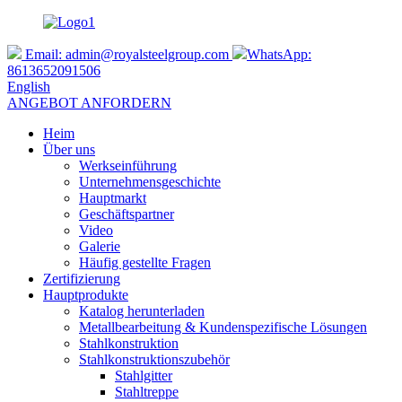
Email:
admin@royalsteelgroup.com
WhatsApp:
8613652091506
English
ANGEBOT ANFORDERN
Heim
Über uns
Werkseinführung
Unternehmensgeschichte
Hauptmarkt
Geschäftspartner
Video
Galerie
Häufig gestellte Fragen
Zertifizierung
Hauptprodukte
Katalog herunterladen
Metallbearbeitung & Kundenspezifische Lösungen
Stahlkonstruktion
Stahlkonstruktionszubehör
Stahlgitter
Stahltreppe