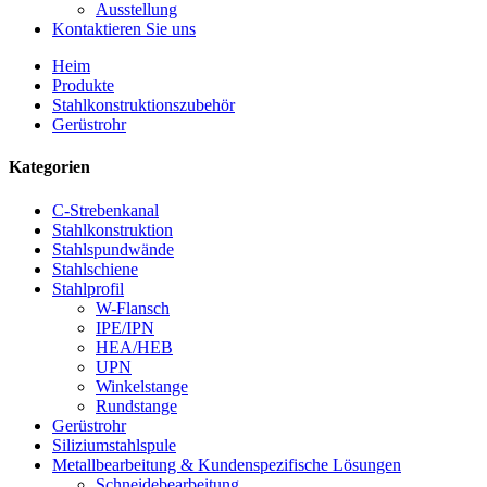
Ausstellung
Kontaktieren Sie uns
Heim
Produkte
Stahlkonstruktionszubehör
Gerüstrohr
Kategorien
C-Strebenkanal
Stahlkonstruktion
Stahlspundwände
Stahlschiene
Stahlprofil
W-Flansch
IPE/IPN
HEA/HEB
UPN
Winkelstange
Rundstange
Gerüstrohr
Siliziumstahlspule
Metallbearbeitung & Kundenspezifische Lösungen
Schneidebearbeitung