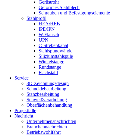
Gerüstrohr
Geformtes Stahlblech
Schrauben und Befestigungselemente
Stahlprofil
HEA/HEB
IPE/IPN
W-Flansch
UPN
C-Strebenkanal
Stahlspundwände
Siliziumstahlspule
Winkelstange
Rundstange
Flachstahl
Service
3D-Zeichnungsdesign
Schneidebearbeitung
Stanzbearbeitung
Schweißverarbeitung
Oberflächenbehandlung
Projektfälle
Nachricht
Unternehmensnachrichten
Branchennachrichten
Betriebswohlfahrt