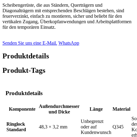
Scheibengerüste, die aus Ständern, Querträgern und
Diagonalträgern mit entsprechenden Beschlägen bestehen, sind
feuerverzinkt, einfach zu montieren, sicher und beliebt für den
vertikalen Zugang, Überkopfanwendungen und Arbeitsplattformen
für den temporären Einsatz.
Senden Sie uns eine E-Mail.
WhatsApp
Produktdetails
Produkt-Tags
Produktdetails
Außendurchmesser
Komponente
Länge
Material
und Dicke
So
Unbegrenzt
Ringlock
de
48,3 × 3,2 mm
oder auf
Q345
Standard
Ko
Kundenwunsch
erh