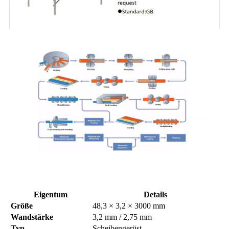
Eigentum
Details
Größe
48,3 × 3,2 × 3000 mm
Wandstärke
3,2 mm / 2,75 mm
Typ
Scheibengerüst