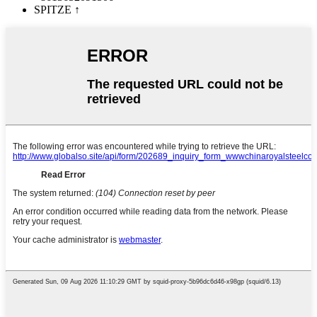
SPITZE
↑