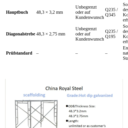
So
Unbegrenzt
Q235 /
de
Hauptbuch
48,3 × 3,2 mm
oder auf
Q345
Ko
Kundenwunsch
erh
So
Unbegrenzt
Q235 /
de
Diagonalstrebe
48,3 × 2,75 mm
oder auf
Q195
Ko
Kundenwunsch
erh
En
Prüfstandard
–
–
–
na
St